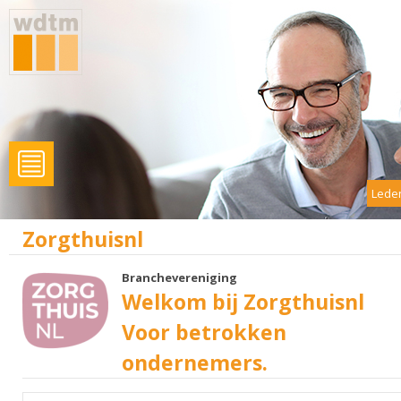
Leden
Zorgthuisnl
Branchevereniging
Welkom bij Zorgthuisnl
Voor betrokken
ondernemers.