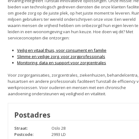
ervaring integreert Tunstall innovatieve oplossingen. Onze missie: He
bieden van technologisch gedreven diensten die onze klanten facilit
om goede zorg op de juiste plek, op het juiste moment te leveren. Rui
miljoen gebruikers ter wereld onderschrijven onze visie: Een wereld
waarin mensen de vrijheid hebben om onbezorgd hun eigen leven te
leiden in een woonomgeving van hun keuze. Hoe doen wij dit? Met
serviceconcepten die ontzorgen:
Veilig en vitaal thuis, voor consument en familie
Slimme en veilige zorg, voor zorgprofessionals
Monitoring, data en support voor zorgcentrales
Voor zorgorganisaties, zorgcentrales, ziekenhuizen, behandelcentra,
huisartsen en andere professionals faciliteert Tunstall de efficiency 
werkprocessen. Voor ouderen en mensen met een chronische
aandoening ondersteunen wij veiligheid en vitaliteit.
Postadres
Straat:
Oslo 28
Postcode:
2993 LD