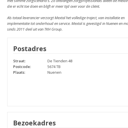
met slimme zorgscenario's. Zo ontvangen zorgprofessionals alleen de meldi
die er echt toe doen en blijft er meer tijd over voor de cliënt.
Als totaal leverancier verzorgt Mextal het volledige traject, van installatie en
implementatie tot onderhoud en service. Mextal is gevestigd in Nuenen en m
sinds 2011 deel uit van TKH Group.
Postadres
Straat:
De Tienden 48
Postcode:
5674 TB
Plaats:
Nuenen
Bezoekadres